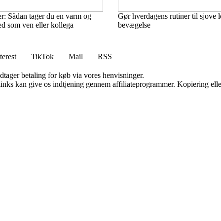
er: Sådan tager du en varm og
Gør hverdagens rutiner til sjove
ed som ven eller kollega
bevægelse
terest
TikTok
Mail
RSS
dtager betaling for køb via vores henvisninger.
 links kan give os indtjening gennem affiliateprogrammer. Kopiering elle