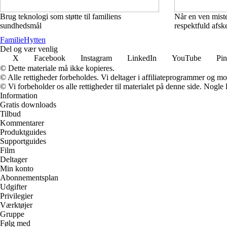
Brug teknologi som støtte til familiens
Når en ven mist
sundhedsmål
respektfuld afsk
Familie
Hytten
Del og vær venlig
X
Facebook
Instagram
LinkedIn
YouTube
Pin
© Dette materiale må ikke kopieres.
© Alle rettigheder forbeholdes. Vi deltager i affiliateprogrammer og mo
© Vi forbeholder os alle rettigheder til materialet på denne side. Nogle
Information
Gratis downloads
Tilbud
Kommentarer
Produktguides
Supportguides
Film
Deltager
Min konto
Abonnementsplan
Udgifter
Privilegier
Værktøjer
Gruppe
Følg med