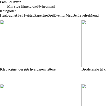
Familie
Hytten
Min side
Tilmeld dig
Nyhedsmail
Kategorier
Hus
Budget
Tøj
Hygge
Ekspertise
Spil
Eventyr
Mad
Begravelse
Mænd
Klapvogne, der gør hverdagen lettere
Broderinåle til k