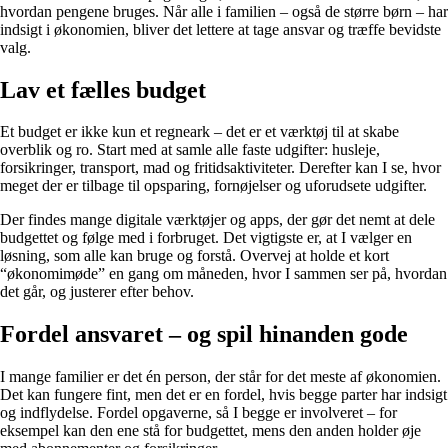
hvordan pengene bruges. Når alle i familien – også de større børn – har
indsigt i økonomien, bliver det lettere at tage ansvar og træffe bevidste
valg.
Lav et fælles budget
Et budget er ikke kun et regneark – det er et værktøj til at skabe
overblik og ro. Start med at samle alle faste udgifter: husleje,
forsikringer, transport, mad og fritidsaktiviteter. Derefter kan I se, hvor
meget der er tilbage til opsparing, fornøjelser og uforudsete udgifter.
Der findes mange digitale værktøjer og apps, der gør det nemt at dele
budgettet og følge med i forbruget. Det vigtigste er, at I vælger en
løsning, som alle kan bruge og forstå. Overvej at holde et kort
“økonomimøde” en gang om måneden, hvor I sammen ser på, hvordan
det går, og justerer efter behov.
Fordel ansvaret – og spil hinanden gode
I mange familier er det én person, der står for det meste af økonomien.
Det kan fungere fint, men det er en fordel, hvis begge parter har indsigt
og indflydelse. Fordel opgaverne, så I begge er involveret – for
eksempel kan den ene stå for budgettet, mens den anden holder øje