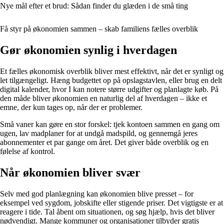
Nye mål efter et brud: Sådan finder du glæden i de små ting
Få styr på økonomien sammen – skab familiens fælles overblik
Gør økonomien synlig i hverdagen
Et fælles økonomisk overblik bliver mest effektivt, når det er synligt og
let tilgængeligt. Hæng budgettet op på opslagstavlen, eller brug en delt
digital kalender, hvor I kan notere større udgifter og planlagte køb. På
den måde bliver økonomien en naturlig del af hverdagen – ikke et
emne, der kun tages op, når der er problemer.
Små vaner kan gøre en stor forskel: tjek kontoen sammen en gang om
ugen, lav madplaner for at undgå madspild, og gennemgå jeres
abonnementer et par gange om året. Det giver både overblik og en
følelse af kontrol.
Når økonomien bliver svær
Selv med god planlægning kan økonomien blive presset – for
eksempel ved sygdom, jobskifte eller stigende priser. Det vigtigste er at
reagere i tide. Tal åbent om situationen, og søg hjælp, hvis det bliver
nødvendigt. Mange kommuner og organisationer tilbyder gratis