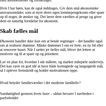
med abonnementer og forsikringer.
Hvis I har børn, kan de også inddrages. Giv dem små økonomiske
ansvarsområder, som at styre deres egen lommepengekonto eller spare
op til noget, de ønsker sig. Det lærer dem værdien af penge og giver
dem en naturlig forståelse for økonomi.
Skab fælles mål
Økonomi handler ikke kun om at betale regninger – det handler også
om at realisere drømme. Måske drømmer I om en ferie, en ny bil eller
at renovere huset. Når I sætter jer fælles mål, bliver det lettere at
motivere sig til at spare op og prioritere.
Lav en plan for, hvordan I når målene, og marker milepæle undervejs.
Det kan være en god idé at have både kortsigtede og langsigtede mål,
så I oplever fremskridt og holder motivationen oppe.
Hvad betyder familieværdier i det moderne familieliv?
Samhørighed gennem livets faser – sådan bevarer I nærheden i
parforholdet