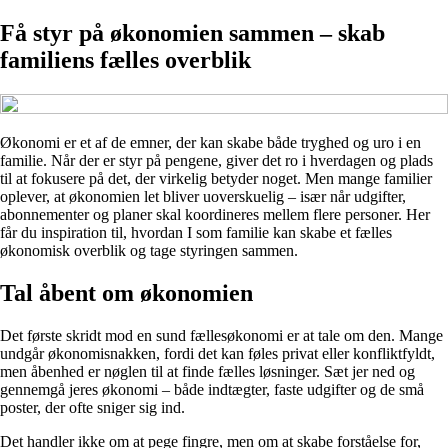
Få styr på økonomien sammen – skab
familiens fælles overblik
Økonomi er et af de emner, der kan skabe både tryghed og uro i en
familie. Når der er styr på pengene, giver det ro i hverdagen og plads
til at fokusere på det, der virkelig betyder noget. Men mange familier
oplever, at økonomien let bliver uoverskuelig – især når udgifter,
abonnementer og planer skal koordineres mellem flere personer. Her
får du inspiration til, hvordan I som familie kan skabe et fælles
økonomisk overblik og tage styringen sammen.
Tal åbent om økonomien
Det første skridt mod en sund fællesøkonomi er at tale om den. Mange
undgår økonomisnakken, fordi det kan føles privat eller konfliktfyldt,
men åbenhed er nøglen til at finde fælles løsninger. Sæt jer ned og
gennemgå jeres økonomi – både indtægter, faste udgifter og de små
poster, der ofte sniger sig ind.
Det handler ikke om at pege fingre, men om at skabe forståelse for,