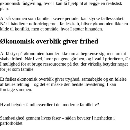
økonomisk rådgivning, hvor I kan få hjælp til at lægge en realistisk
plan.
At stå sammen som familie i svære perioder kan styrke fællesskabet.
Når I håndterer udfordringerne i fællesskab, bliver økonomien ikke en
kilde til konflikt, men et område, hvor I støtter hinanden.
Økonomisk overblik giver frihed
At få styr på økonomien handler ikke om at begrænse sig, men om at
skabe frihed. Når I ved, hvor pengene går hen, og hvad I prioriterer, får
I mulighed for at bruge ressourcerne på det, der virkelig betyder noget
for jer som familie.
Et fælles økonomisk overblik giver tryghed, samarbejde og en følelse
af fælles retning – og det er måske den bedste investering, I kan
foretage sammen.
Hvad betyder familieværdier i det moderne familieliv?
Samhørighed gennem livets faser – sådan bevarer I nærheden i
parforholdet