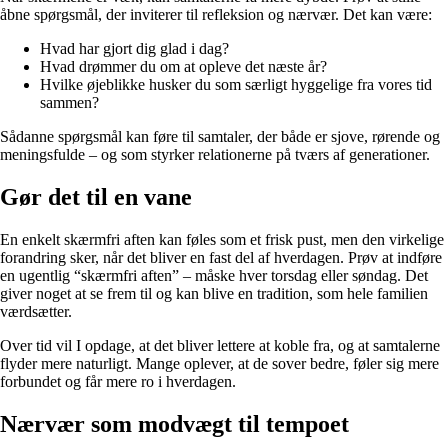
åbne spørgsmål, der inviterer til refleksion og nærvær. Det kan være:
Hvad har gjort dig glad i dag?
Hvad drømmer du om at opleve det næste år?
Hvilke øjeblikke husker du som særligt hyggelige fra vores tid
sammen?
Sådanne spørgsmål kan føre til samtaler, der både er sjove, rørende og
meningsfulde – og som styrker relationerne på tværs af generationer.
Gør det til en vane
En enkelt skærmfri aften kan føles som et frisk pust, men den virkelige
forandring sker, når det bliver en fast del af hverdagen. Prøv at indføre
en ugentlig “skærmfri aften” – måske hver torsdag eller søndag. Det
giver noget at se frem til og kan blive en tradition, som hele familien
værdsætter.
Over tid vil I opdage, at det bliver lettere at koble fra, og at samtalerne
flyder mere naturligt. Mange oplever, at de sover bedre, føler sig mere
forbundet og får mere ro i hverdagen.
Nærvær som modvægt til tempoet