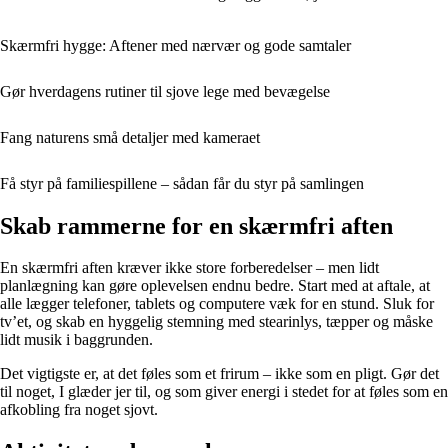
Skærmfri hygge: Aftener med nærvær og gode samtaler
Gør hverdagens rutiner til sjove lege med bevægelse
Fang naturens små detaljer med kameraet
Få styr på familiespillene – sådan får du styr på samlingen
Skab rammerne for en skærmfri aften
En skærmfri aften kræver ikke store forberedelser – men lidt
planlægning kan gøre oplevelsen endnu bedre. Start med at aftale, at
alle lægger telefoner, tablets og computere væk for en stund. Sluk for
tv’et, og skab en hyggelig stemning med stearinlys, tæpper og måske
lidt musik i baggrunden.
Det vigtigste er, at det føles som et frirum – ikke som en pligt. Gør det
til noget, I glæder jer til, og som giver energi i stedet for at føles som en
afkobling fra noget sjovt.