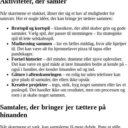
Aktiviteter, der samler
Når skærmene er slukket, åbner der sig et hav af muligheder for
samvær. Her er nogle idéer, der kan bringe jer tættere sammen:
Brætspil og kortspil
– klassikere, der altid skaber grin og gode
samtaler. Vælg spil, der passer til stemningen – fra strategiske
spil til lette selskabsspil.
Madlavning sammen
– lav en fælles middag, hvor alle hjælper
til. Det kan være alt fra hjemmelavet pizza til tapas eller
pandekager.
Fortæl historier
– del minder, drømme eller sjove oplevelser.
Det kan være en god måde at lære hinanden bedre at kende på –
også i familier, der kender hinanden ud og ind.
Gåture i aftenskumringen
– en rolig tur uden telefoner kan
give plads til samtaler, der ellers ikke opstår.
Kreative projekter
– tegn, strik, byg noget sammen eller lav et
puslespil. Det handler ikke om resultatet, men om processen og
roen i at skabe noget sammen.
Samtaler, der bringer jer tættere på
hinanden
Når skærmene er væk, kan samtalerne få mere dybde. Prøv at stille