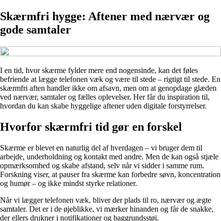
Skærmfri hygge: Aftener med nærvær og
gode samtaler
I en tid, hvor skærme fylder mere end nogensinde, kan det føles
befriende at lægge telefonen væk og være til stede – rigtigt til stede. En
skærmfri aften handler ikke om afsavn, men om at genopdage glæden
ved nærvær, samtaler og fælles oplevelser. Her får du inspiration til,
hvordan du kan skabe hyggelige aftener uden digitale forstyrrelser.
Hvorfor skærmfri tid gør en forskel
Skærme er blevet en naturlig del af hverdagen – vi bruger dem til
arbejde, underholdning og kontakt med andre. Men de kan også stjæle
opmærksomhed og skabe afstand, selv når vi sidder i samme rum.
Forskning viser, at pauser fra skærme kan forbedre søvn, koncentration
og humør – og ikke mindst styrke relationer.
Når vi lægger telefonen væk, bliver der plads til ro, nærvær og ægte
samtaler. Det er i de øjeblikke, vi mærker hinanden og får de snakke,
der ellers drukner i notifikationer og baggrundsstøj.