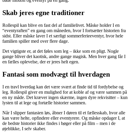
både motion og eventyr på én gang.
Skab jeres egne traditioner
Rollespil kan blive en fast del af familielivet. Måske holder I en
“eventyraften” en gang om måneden, hvor I fortsætter historien fra
sidst. Eller måske laver I et særligt sommerferieeventyr, hvor hele
familien spiller med over flere dage.
Det vigtigste er, at det føles som leg – ikke som en pligt. Nogle
gange bliver det kaotisk, andre gange magisk. Men hver gang får I
en fælles oplevelse, der er jeres helt egen.
Fantasi som modvægt til hverdagen
I en travl hverdag kan det være svært at finde tid til fordybelse og
leg. Rollespil giver en mulighed for at koble af og være sammen på
en ny måde. Det kræver ingen skærme, ingen dyre rekvisitter – kun
lysten til at lege og fortælle historier sammen.
Når I slipper fantasien løs, åbner I døren til et fællesskab, hvor alle
kan være helte, opfindere eller eventyrere. Og måske opdager I, at
de bedste historier ikke findes i bøger eller på film – men i de
øjeblikke, I selv skaber.