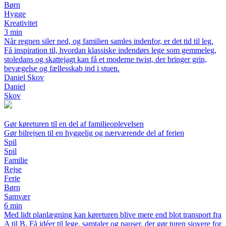
Børn
Hygge
Kreativitet
3 min
Når regnen siler ned, og familien samles indenfor, er det tid til leg.
Få inspiration til, hvordan klassiske indendørs lege som gemmeleg,
stoledans og skattejagt kan få et moderne twist, der bringer grin,
bevægelse og fællesskab ind i stuen.
Daniel Skov
Daniel
Skov
Gør køreturen til en del af familieoplevelsen
Gør bilrejsen til en hyggelig og nærværende del af ferien
Spil
Spil
Familie
Rejse
Ferie
Børn
Samvær
6 min
Med lidt planlægning kan køreturen blive mere end blot transport fra
A til B. Få idéer til lege, samtaler og pauser, der gør turen sjovere for