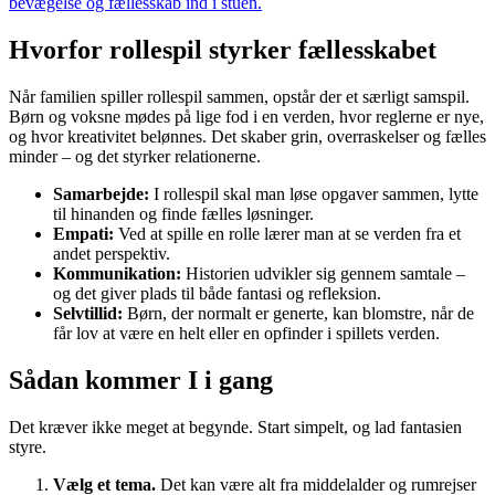
bevægelse og fællesskab ind i stuen.
Hvorfor rollespil styrker fællesskabet
Når familien spiller rollespil sammen, opstår der et særligt samspil.
Børn og voksne mødes på lige fod i en verden, hvor reglerne er nye,
og hvor kreativitet belønnes. Det skaber grin, overraskelser og fælles
minder – og det styrker relationerne.
Samarbejde:
I rollespil skal man løse opgaver sammen, lytte
til hinanden og finde fælles løsninger.
Empati:
Ved at spille en rolle lærer man at se verden fra et
andet perspektiv.
Kommunikation:
Historien udvikler sig gennem samtale –
og det giver plads til både fantasi og refleksion.
Selvtillid:
Børn, der normalt er generte, kan blomstre, når de
får lov at være en helt eller en opfinder i spillets verden.
Sådan kommer I i gang
Det kræver ikke meget at begynde. Start simpelt, og lad fantasien
styre.
Vælg et tema.
Det kan være alt fra middelalder og rumrejser