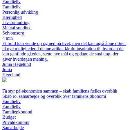
Familieliv
Familieliv
Personlig udvikling
Kærlighed
Livsforandring
Mental sundhed
Selvomsorg
4 min
Et brud kan vende op og ned på livet, men det kan også åbne døren
til nye muligheder. I denne artikel får du inspiration til, hvordan du
kan genfinde glæden, sætte nye mål og opdage de små ting, der
giver hverdagen mening.
Junia Hegelund
Junia
Hegelund
Få styr på økonomien sammen – skab familiens fælles overblik
Skab ro, samarbejde og overblik over familiens økonomi
Familieliv
Familieliv
Familieøkonomi
Budget
Privatøkonomi
Samarbejde