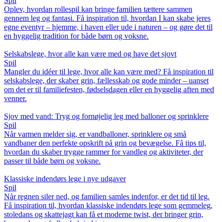
Spil
Oplev, hvordan rollespil kan bringe familien tættere sammen
gennem leg og fantasi. Få inspiration til, hvordan I kan skabe jeres
egne eventyr – hjemme, i haven eller ude i naturen – og gøre det til
en hyggelig tradition for både børn og voksne.
Selskabslege, hvor alle kan være med og have det sjovt
Spil
Mangler du idéer til lege, hvor alle kan være med? Få inspiration til
selskabslege, der skaber grin, fællesskab og gode minder – uanset
om det er til familiefesten, fødselsdagen eller en hyggelig aften med
venner.
Sjov med vand: Tryg og fornøjelig leg med balloner og sprinklere
Spil
Når varmen melder sig, er vandballoner, sprinklere og små
vandbaner den perfekte opskrift på grin og bevægelse. Få tips til,
hvordan du skaber trygge rammer for vandleg og aktiviteter, der
passer til både børn og voksne.
Klassiske indendørs lege i nye udgaver
Spil
Når regnen siler ned, og familien samles indenfor, er det tid til leg.
Få inspiration til, hvordan klassiske indendørs lege som gemmeleg,
stoledans og skattejagt kan få et moderne twist, der bringer grin,