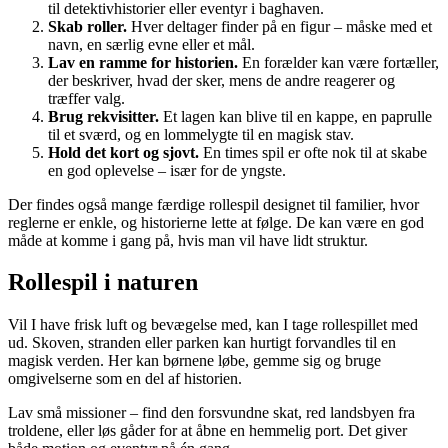
til detektivhistorier eller eventyr i baghaven.
Skab roller.
Hver deltager finder på en figur – måske med et
navn, en særlig evne eller et mål.
Lav en ramme for historien.
En forælder kan være fortæller,
der beskriver, hvad der sker, mens de andre reagerer og
træffer valg.
Brug rekvisitter.
Et lagen kan blive til en kappe, en paprulle
til et sværd, og en lommelygte til en magisk stav.
Hold det kort og sjovt.
En times spil er ofte nok til at skabe
en god oplevelse – især for de yngste.
Der findes også mange færdige rollespil designet til familier, hvor
reglerne er enkle, og historierne lette at følge. De kan være en god
måde at komme i gang på, hvis man vil have lidt struktur.
Rollespil i naturen
Vil I have frisk luft og bevægelse med, kan I tage rollespillet med
ud. Skoven, stranden eller parken kan hurtigt forvandles til en
magisk verden. Her kan børnene løbe, gemme sig og bruge
omgivelserne som en del af historien.
Lav små missioner – find den forsvundne skat, red landsbyen fra
troldene, eller løs gåder for at åbne en hemmelig port. Det giver