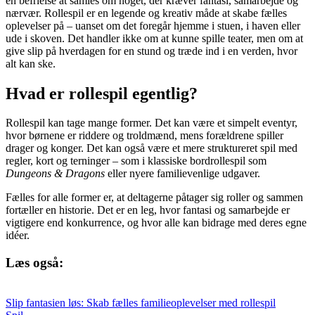
en befrielse at samles om noget, der kræver fantasi, samarbejde og
nærvær. Rollespil er en legende og kreativ måde at skabe fælles
oplevelser på – uanset om det foregår hjemme i stuen, i haven eller
ude i skoven. Det handler ikke om at kunne spille teater, men om at
give slip på hverdagen for en stund og træde ind i en verden, hvor
alt kan ske.
Hvad er rollespil egentlig?
Rollespil kan tage mange former. Det kan være et simpelt eventyr,
hvor børnene er riddere og troldmænd, mens forældrene spiller
drager og konger. Det kan også være et mere struktureret spil med
regler, kort og terninger – som i klassiske bordrollespil som
Dungeons & Dragons
eller nyere familievenlige udgaver.
Fælles for alle former er, at deltagerne påtager sig roller og sammen
fortæller en historie. Det er en leg, hvor fantasi og samarbejde er
vigtigere end konkurrence, og hvor alle kan bidrage med deres egne
idéer.
Læs også:
Slip fantasien løs: Skab fælles familieoplevelser med rollespil