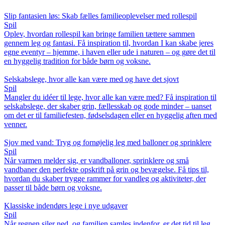
Slip fantasien løs: Skab fælles familieoplevelser med rollespil
Spil
Oplev, hvordan rollespil kan bringe familien tættere sammen
gennem leg og fantasi. Få inspiration til, hvordan I kan skabe jeres
egne eventyr – hjemme, i haven eller ude i naturen – og gøre det til
en hyggelig tradition for både børn og voksne.
Selskabslege, hvor alle kan være med og have det sjovt
Spil
Mangler du idéer til lege, hvor alle kan være med? Få inspiration til
selskabslege, der skaber grin, fællesskab og gode minder – uanset
om det er til familiefesten, fødselsdagen eller en hyggelig aften med
venner.
Sjov med vand: Tryg og fornøjelig leg med balloner og sprinklere
Spil
Når varmen melder sig, er vandballoner, sprinklere og små
vandbaner den perfekte opskrift på grin og bevægelse. Få tips til,
hvordan du skaber trygge rammer for vandleg og aktiviteter, der
passer til både børn og voksne.
Klassiske indendørs lege i nye udgaver
Spil
Når regnen siler ned, og familien samles indenfor, er det tid til leg.