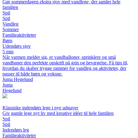
Gør sommerdagen ekstra sjov med vandlege, der samler hele
familien
Spil
Spil
Vandleg
Sommer
Familieaktiviteter
Børn
Udendørs sjov
5 min
Når varmen melder sig, er vandballoner, sprinklere og små
vandbaner den perfekte opskrift på grin og bevægelse. Få tips til,
hvordan du skaber trygge rammer for vandleg og aktiviteter, der
passer til både børn og voksne.
Junia Hegelund
Junia
Hegelund
Klassiske indendørs lege i nye udgaver
Giv gamle lege nyt liv med kreative idéer til hele familien
Spil
Spil
Indendørs leg
Familieaktiviteter