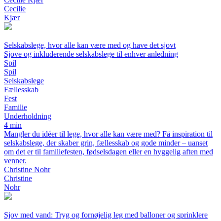
Cecilie
Kjær
Selskabslege, hvor alle kan være med og have det sjovt
Sjove og inkluderende selskabslege til enhver anledning
Spil
Spil
Selskabslege
Fællesskab
Fest
Familie
Underholdning
4 min
Mangler du idéer til lege, hvor alle kan være med? Få inspiration til
selskabslege, der skaber grin, fællesskab og gode minder – uanset
om det er til familiefesten, fødselsdagen eller en hyggelig aften med
venner.
Christine Nohr
Christine
Nohr
Sjov med vand: Tryg og fornøjelig leg med balloner og sprinklere