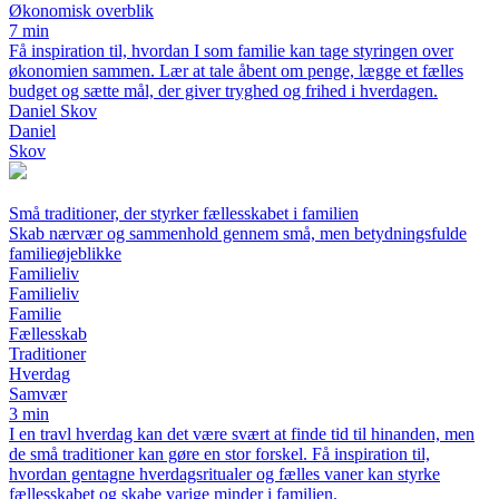
Økonomisk overblik
7 min
Få inspiration til, hvordan I som familie kan tage styringen over
økonomien sammen. Lær at tale åbent om penge, lægge et fælles
budget og sætte mål, der giver tryghed og frihed i hverdagen.
Daniel Skov
Daniel
Skov
Små traditioner, der styrker fællesskabet i familien
Skab nærvær og sammenhold gennem små, men betydningsfulde
familieøjeblikke
Familieliv
Familieliv
Familie
Fællesskab
Traditioner
Hverdag
Samvær
3 min
I en travl hverdag kan det være svært at finde tid til hinanden, men
de små traditioner kan gøre en stor forskel. Få inspiration til,
hvordan gentagne hverdagsritualer og fælles vaner kan styrke
fællesskabet og skabe varige minder i familien.