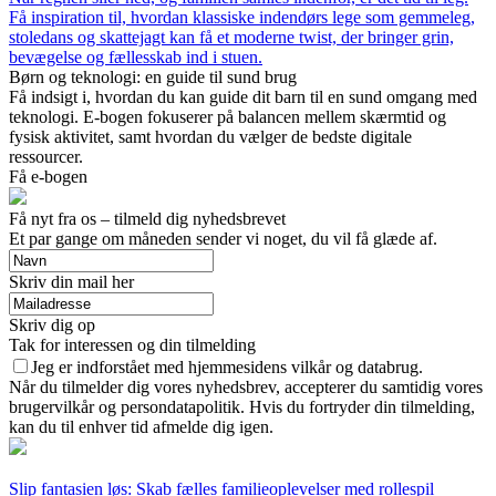
Få inspiration til, hvordan klassiske indendørs lege som gemmeleg,
stoledans og skattejagt kan få et moderne twist, der bringer grin,
bevægelse og fællesskab ind i stuen.
Børn og teknologi: en guide til sund brug
Få indsigt i, hvordan du kan guide dit barn til en sund omgang med
teknologi. E-bogen fokuserer på balancen mellem skærmtid og
fysisk aktivitet, samt hvordan du vælger de bedste digitale
ressourcer.
Få e-bogen
Få nyt fra os – tilmeld dig nyhedsbrevet
Et par gange om måneden sender vi noget, du vil få glæde af.
Skriv din mail her
Skriv dig op
Tak for interessen og din tilmelding
Jeg er indforstået med hjemmesidens vilkår og databrug.
Når du tilmelder dig vores nyhedsbrev, accepterer du samtidig vores
brugervilkår og persondatapolitik. Hvis du fortryder din tilmelding,
kan du til enhver tid afmelde dig igen.
Slip fantasien løs: Skab fælles familieoplevelser med rollespil