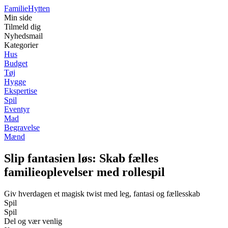
Familie
Hytten
Min side
Tilmeld dig
Nyhedsmail
Kategorier
Hus
Budget
Tøj
Hygge
Ekspertise
Spil
Eventyr
Mad
Begravelse
Mænd
Slip fantasien løs: Skab fælles
familieoplevelser med rollespil
Giv hverdagen et magisk twist med leg, fantasi og fællesskab
Spil
Spil
Del og vær venlig