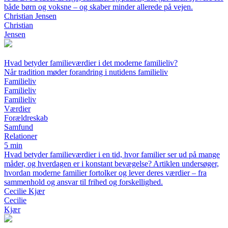
både børn og voksne – og skaber minder allerede på vejen.
Christian Jensen
Christian
Jensen
Hvad betyder familieværdier i det moderne familieliv?
Når tradition møder forandring i nutidens familieliv
Familieliv
Familieliv
Familieliv
Værdier
Forældreskab
Samfund
Relationer
5 min
Hvad betyder familieværdier i en tid, hvor familier ser ud på mange
måder, og hverdagen er i konstant bevægelse? Artiklen undersøger,
hvordan moderne familier fortolker og lever deres værdier – fra
sammenhold og ansvar til frihed og forskellighed.
Cecilie Kjær
Cecilie
Kjær