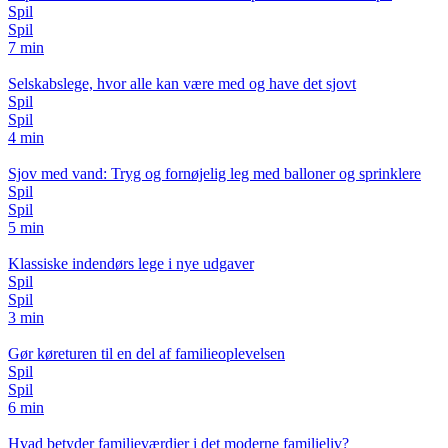
Spil
Spil
7 min
Selskabslege, hvor alle kan være med og have det sjovt
Spil
Spil
4 min
Sjov med vand: Tryg og fornøjelig leg med balloner og sprinklere
Spil
Spil
5 min
Klassiske indendørs lege i nye udgaver
Spil
Spil
3 min
Gør køreturen til en del af familieoplevelsen
Spil
Spil
6 min
Hvad betyder familieværdier i det moderne familieliv?