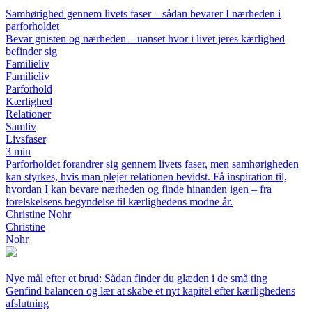
Samhørighed gennem livets faser – sådan bevarer I nærheden i
parforholdet
Bevar gnisten og nærheden – uanset hvor i livet jeres kærlighed
befinder sig
Familieliv
Familieliv
Parforhold
Kærlighed
Relationer
Samliv
Livsfaser
3 min
Parforholdet forandrer sig gennem livets faser, men samhørigheden
kan styrkes, hvis man plejer relationen bevidst. Få inspiration til,
hvordan I kan bevare nærheden og finde hinanden igen – fra
forelskelsens begyndelse til kærlighedens modne år.
Christine Nohr
Christine
Nohr
Nye mål efter et brud: Sådan finder du glæden i de små ting
Genfind balancen og lær at skabe et nyt kapitel efter kærlighedens
afslutning