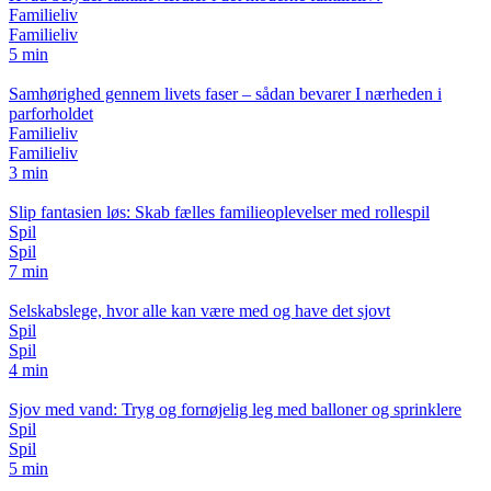
Familieliv
Familieliv
5 min
Samhørighed gennem livets faser – sådan bevarer I nærheden i
parforholdet
Familieliv
Familieliv
3 min
Slip fantasien løs: Skab fælles familieoplevelser med rollespil
Spil
Spil
7 min
Selskabslege, hvor alle kan være med og have det sjovt
Spil
Spil
4 min
Sjov med vand: Tryg og fornøjelig leg med balloner og sprinklere
Spil
Spil
5 min