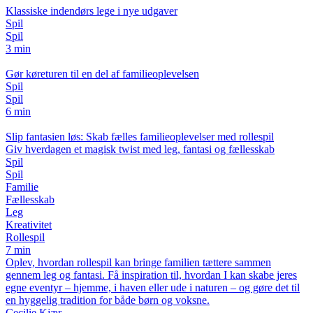
Klassiske indendørs lege i nye udgaver
Spil
Spil
3 min
Gør køreturen til en del af familieoplevelsen
Spil
Spil
6 min
Slip fantasien løs: Skab fælles familieoplevelser med rollespil
Giv hverdagen et magisk twist med leg, fantasi og fællesskab
Spil
Spil
Familie
Fællesskab
Leg
Kreativitet
Rollespil
7 min
Oplev, hvordan rollespil kan bringe familien tættere sammen
gennem leg og fantasi. Få inspiration til, hvordan I kan skabe jeres
egne eventyr – hjemme, i haven eller ude i naturen – og gøre det til
en hyggelig tradition for både børn og voksne.
Cecilie Kjær