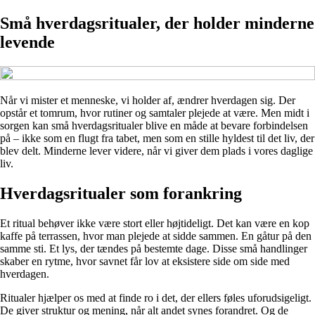
Små hverdagsritualer, der holder minderne
levende
Når vi mister et menneske, vi holder af, ændrer hverdagen sig. Der
opstår et tomrum, hvor rutiner og samtaler plejede at være. Men midt i
sorgen kan små hverdagsritualer blive en måde at bevare forbindelsen
på – ikke som en flugt fra tabet, men som en stille hyldest til det liv, der
blev delt. Minderne lever videre, når vi giver dem plads i vores daglige
liv.
Hverdagsritualer som forankring
Et ritual behøver ikke være stort eller højtideligt. Det kan være en kop
kaffe på terrassen, hvor man plejede at sidde sammen. En gåtur på den
samme sti. Et lys, der tændes på bestemte dage. Disse små handlinger
skaber en rytme, hvor savnet får lov at eksistere side om side med
hverdagen.
Ritualer hjælper os med at finde ro i det, der ellers føles uforudsigeligt.
De giver struktur og mening, når alt andet synes forandret. Og de