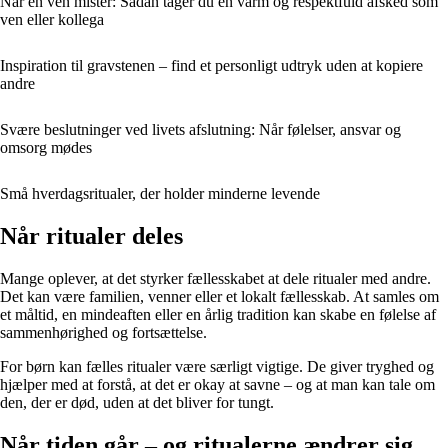
Når en ven mister: Sådan tager du en varm og respektfuld afsked som
ven eller kollega
Inspiration til gravstenen – find et personligt udtryk uden at kopiere
andre
Svære beslutninger ved livets afslutning: Når følelser, ansvar og
omsorg mødes
Små hverdagsritualer, der holder minderne levende
Når ritualer deles
Mange oplever, at det styrker fællesskabet at dele ritualer med andre.
Det kan være familien, venner eller et lokalt fællesskab. At samles om
et måltid, en mindeaften eller en årlig tradition kan skabe en følelse af
sammenhørighed og fortsættelse.
For børn kan fælles ritualer være særligt vigtige. De giver tryghed og
hjælper med at forstå, at det er okay at savne – og at man kan tale om
den, der er død, uden at det bliver for tungt.
Når tiden går – og ritualerne ændrer sig