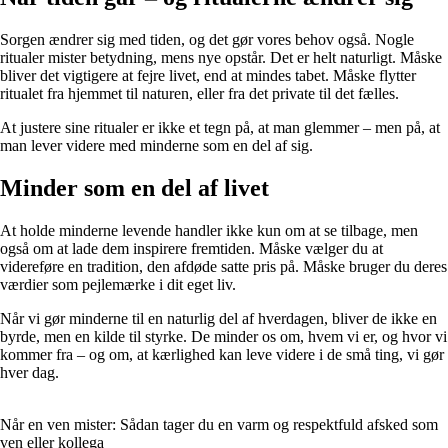
Sorgen ændrer sig med tiden, og det gør vores behov også. Nogle
ritualer mister betydning, mens nye opstår. Det er helt naturligt. Måske
bliver det vigtigere at fejre livet, end at mindes tabet. Måske flytter
ritualet fra hjemmet til naturen, eller fra det private til det fælles.
At justere sine ritualer er ikke et tegn på, at man glemmer – men på, at
man lever videre med minderne som en del af sig.
Minder som en del af livet
At holde minderne levende handler ikke kun om at se tilbage, men
også om at lade dem inspirere fremtiden. Måske vælger du at
videreføre en tradition, den afdøde satte pris på. Måske bruger du deres
værdier som pejlemærke i dit eget liv.
Når vi gør minderne til en naturlig del af hverdagen, bliver de ikke en
byrde, men en kilde til styrke. De minder os om, hvem vi er, og hvor vi
kommer fra – og om, at kærlighed kan leve videre i de små ting, vi gør
hver dag.
Når en ven mister: Sådan tager du en varm og respektfuld afsked som
ven eller kollega