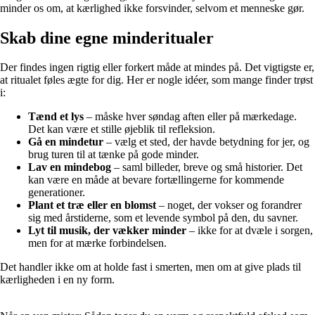
minder os om, at kærlighed ikke forsvinder, selvom et menneske gør.
Skab dine egne minderitualer
Der findes ingen rigtig eller forkert måde at mindes på. Det vigtigste er,
at ritualet føles ægte for dig. Her er nogle idéer, som mange finder trøst
i:
Tænd et lys
– måske hver søndag aften eller på mærkedage.
Det kan være et stille øjeblik til refleksion.
Gå en mindetur
– vælg et sted, der havde betydning for jer, og
brug turen til at tænke på gode minder.
Lav en mindebog
– saml billeder, breve og små historier. Det
kan være en måde at bevare fortællingerne for kommende
generationer.
Plant et træ eller en blomst
– noget, der vokser og forandrer
sig med årstiderne, som et levende symbol på den, du savner.
Lyt til musik, der vækker minder
– ikke for at dvæle i sorgen,
men for at mærke forbindelsen.
Det handler ikke om at holde fast i smerten, men om at give plads til
kærligheden i en ny form.