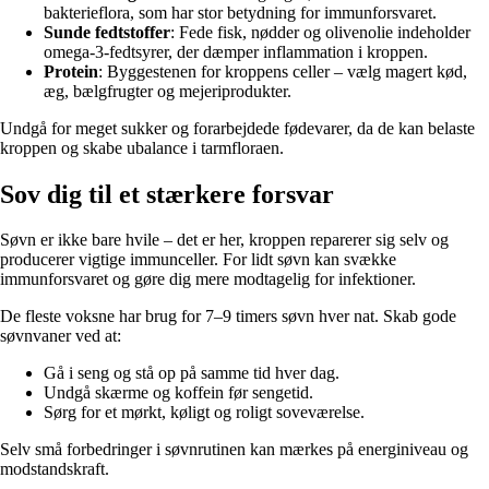
bakterieflora, som har stor betydning for immunforsvaret.
Sunde fedtstoffer
: Fede fisk, nødder og olivenolie indeholder
omega-3-fedtsyrer, der dæmper inflammation i kroppen.
Protein
: Byggestenen for kroppens celler – vælg magert kød,
æg, bælgfrugter og mejeriprodukter.
Undgå for meget sukker og forarbejdede fødevarer, da de kan belaste
kroppen og skabe ubalance i tarmfloraen.
Sov dig til et stærkere forsvar
Søvn er ikke bare hvile – det er her, kroppen reparerer sig selv og
producerer vigtige immunceller. For lidt søvn kan svække
immunforsvaret og gøre dig mere modtagelig for infektioner.
De fleste voksne har brug for 7–9 timers søvn hver nat. Skab gode
søvnvaner ved at:
Gå i seng og stå op på samme tid hver dag.
Undgå skærme og koffein før sengetid.
Sørg for et mørkt, køligt og roligt soveværelse.
Selv små forbedringer i søvnrutinen kan mærkes på energiniveau og
modstandskraft.