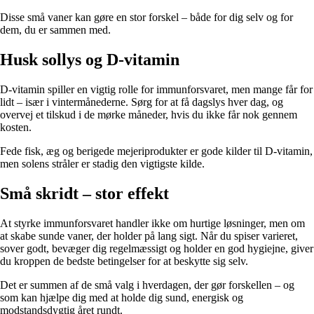
Disse små vaner kan gøre en stor forskel – både for dig selv og for
dem, du er sammen med.
Husk sollys og D-vitamin
D-vitamin spiller en vigtig rolle for immunforsvaret, men mange får for
lidt – især i vintermånederne. Sørg for at få dagslys hver dag, og
overvej et tilskud i de mørke måneder, hvis du ikke får nok gennem
kosten.
Fede fisk, æg og berigede mejeriprodukter er gode kilder til D-vitamin,
men solens stråler er stadig den vigtigste kilde.
Små skridt – stor effekt
At styrke immunforsvaret handler ikke om hurtige løsninger, men om
at skabe sunde vaner, der holder på lang sigt. Når du spiser varieret,
sover godt, bevæger dig regelmæssigt og holder en god hygiejne, giver
du kroppen de bedste betingelser for at beskytte sig selv.
Det er summen af de små valg i hverdagen, der gør forskellen – og
som kan hjælpe dig med at holde dig sund, energisk og
modstandsdygtig året rundt.