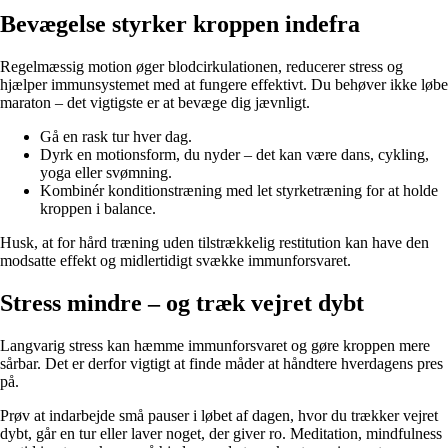
Bevægelse styrker kroppen indefra
Regelmæssig motion øger blodcirkulationen, reducerer stress og
hjælper immunsystemet med at fungere effektivt. Du behøver ikke løbe
maraton – det vigtigste er at bevæge dig jævnligt.
Gå en rask tur hver dag.
Dyrk en motionsform, du nyder – det kan være dans, cykling,
yoga eller svømning.
Kombinér konditionstræning med let styrketræning for at holde
kroppen i balance.
Husk, at for hård træning uden tilstrækkelig restitution kan have den
modsatte effekt og midlertidigt svække immunforsvaret.
Stress mindre – og træk vejret dybt
Langvarig stress kan hæmme immunforsvaret og gøre kroppen mere
sårbar. Det er derfor vigtigt at finde måder at håndtere hverdagens pres
på.
Prøv at indarbejde små pauser i løbet af dagen, hvor du trækker vejret
dybt, går en tur eller laver noget, der giver ro. Meditation, mindfulness