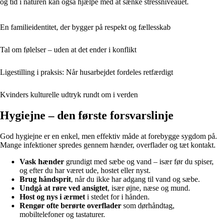
og tid i naturen kan også hjælpe med at sænke stressniveauet.
En familieidentitet, der bygger på respekt og fællesskab
Tal om følelser – uden at det ender i konflikt
Ligestilling i praksis: Når husarbejdet fordeles retfærdigt
Kvinders kulturelle udtryk rundt om i verden
Hygiejne – den første forsvarslinje
God hygiejne er en enkel, men effektiv måde at forebygge sygdom på.
Mange infektioner spredes gennem hænder, overflader og tæt kontakt.
Vask hænder
grundigt med sæbe og vand – især før du spiser,
og efter du har været ude, hostet eller nyst.
Brug håndsprit
, når du ikke har adgang til vand og sæbe.
Undgå at røre ved ansigtet
, især øjne, næse og mund.
Host og nys i ærmet
i stedet for i hånden.
Rengør ofte berørte overflader
som dørhåndtag,
mobiltelefoner og tastaturer.