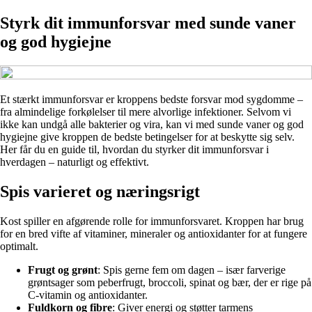
Styrk dit immunforsvar med sunde vaner
og god hygiejne
Et stærkt immunforsvar er kroppens bedste forsvar mod sygdomme –
fra almindelige forkølelser til mere alvorlige infektioner. Selvom vi
ikke kan undgå alle bakterier og vira, kan vi med sunde vaner og god
hygiejne give kroppen de bedste betingelser for at beskytte sig selv.
Her får du en guide til, hvordan du styrker dit immunforsvar i
hverdagen – naturligt og effektivt.
Spis varieret og næringsrigt
Kost spiller en afgørende rolle for immunforsvaret. Kroppen har brug
for en bred vifte af vitaminer, mineraler og antioxidanter for at fungere
optimalt.
Frugt og grønt
: Spis gerne fem om dagen – især farverige
grøntsager som peberfrugt, broccoli, spinat og bær, der er rige på
C-vitamin og antioxidanter.
Fuldkorn og fibre
: Giver energi og støtter tarmens